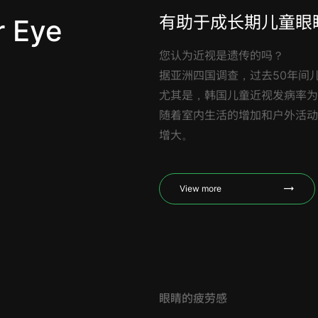
有助于成长期儿童眼
r Eye
您认为近视是遗传的吗？
据亚洲四国调查，过去50年间儿
尤其是，韩国儿童近视发病率为
随着室内生活的增加和户外活动
增大。
View more
眼睛的疲劳感