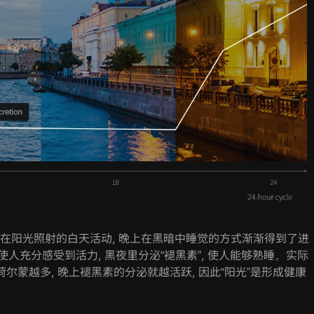
, 在阳光照射的白天活动, 晚上在黑暗中睡觉的方式渐渐得到了进
, 使人充分感受到活力, 黑夜里分泌“褪黑素”, 使人能够熟睡。实际
荷尔蒙越多, 晚上褪黑素的分泌就越活跃, 因此“阳光”是形成健康