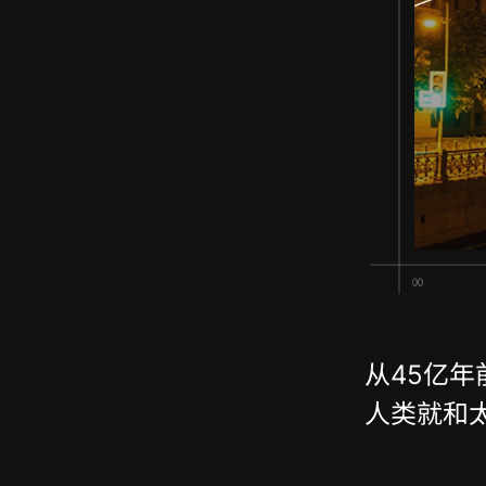
从45亿年
人类就和