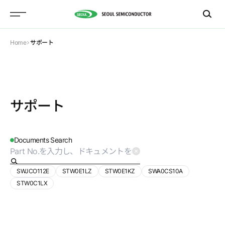
Home
サポート
サポート
Documents Search
SWJCO112E
STW0E1LZ
STW0E1KZ
SWA0CS10A
S
W
J
C
O
1
1
2
E
STW0C1LX
S
W
I
X
O
7
S
1
E
S
W
J
C
R
1
S
1
E