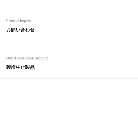
S
W
W
0
A
S
0
7
N
S
W
W
B
B
S
1
1
C
Product inquiry
S
W
A
0
C
S
0
7
A
お問い合わせ
S
W
A
0
C
S
0
7
B
S
W
W
0
C
S
0
7
A
S
W
W
0
C
S
0
7
B
Out of production product
S
W
W
0
C
S
0
7
B
(
H
)
製造中止製品
S
W
W
A
C
D
0
7
A
(
1
)
S
W
W
A
C
D
0
7
A
(
2
)
S
W
W
A
C
D
0
7
B
(
1
)
S
W
W
A
C
D
0
7
B
(
2
)
S
T
R
0
G
1
6
A
B
Republic of Korea
S
T
R
0
G
1
6
C
97-11, Sandan-ro 163beon-gil,
Danwon-gu, Ansan-si, Gyeonggi-do,
S
T
W
0
G
1
6
A
Korea