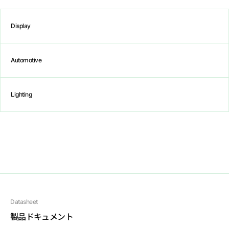
S
W
W
0
C
D
1
1
L
S
W
W
0
C
F
1
0
C
Display
S
W
W
0
C
Q
1
1
L
S
W
W
0
C
S
1
0
B
Automotive
S
W
W
0
C
T
1
0
B
S
W
W
0
C
T
1
1
L
Lighting
S
W
W
0
C
D
1
0
T
S
W
W
0
C
Q
1
0
T
S
W
W
0
C
T
1
0
T
S
W
A
0
C
S
1
0
E
S
W
W
0
C
S
1
0
E
S
W
W
A
C
D
1
0
E
(
1
)
Datasheet
S
W
W
A
C
D
1
0
E
(
2
)
製品ドキュメント
S
W
B
0
A
S
0
7
N