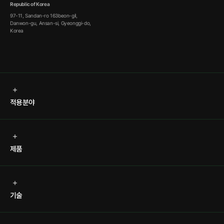
Republic of Korea
97-11, Sandan-ro 163beon-gil,
Danwon-gu, Ansan-si, Gyeonggi-do,
Korea
적용분야
제품
기술